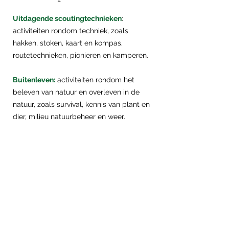
Uitdagende scoutingtechnieken
:
activiteiten rondom techniek, zoals
hakken, stoken, kaart en kompas,
routetechnieken, pionieren en kamperen.
Buitenleven:
activiteiten rondom het
beleven van natuur en overleven in de
natuur, zoals survival, kennis van plant en
dier, milieu natuurbeheer en weer.
Expressie:
activiteiten waarmee je je kunt
uitdrukken, zoals dansen, filmen,
handvaardigheid, toneelspelen, muziek
maken en schrijven.
Sport & Spel:
sporten, postenspelen,
renspelen, gezelschapsspelen en
teamspelen.