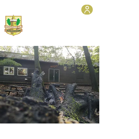
Scoutinggroep JJB
in
Apeldoorn